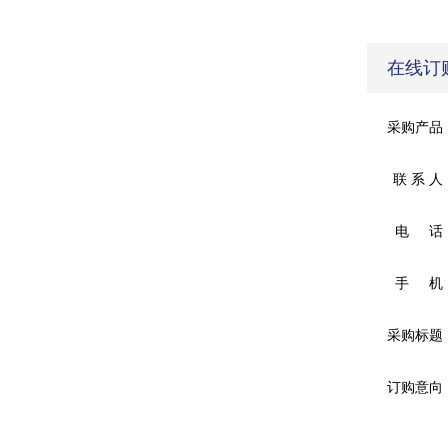
在线订
采购产品
联 系 人
电 话
手 机
采购标题
订购意向