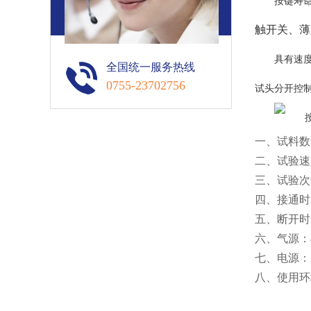
按键寿
触开关、薄
具有速
全国统一服务热线
0755-23702756
试头分开控制
一、试料数
二、试验速度：
三、试验次数
四、接通时间
五、断开时间
六、气源：4 ~
七、电源：AC
八、使用环境