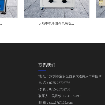
大功率电器附件电源负...
开关插座寿命试验机..
联系我们
地 址：深圳市宝安区西乡大道共乐丰和园1F
电 话：0755-23702756
传 真：0755-23702758
联系人：吴洪钦 13631576199
邮 箱：szcx17@163.com