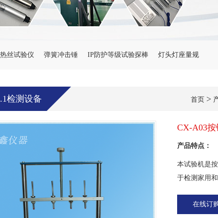
热丝试验仪
弹簧冲击锤
IP防护等级试验探棒
灯头灯座量规
99.1检测设备
>
首页
CX-A0
产品特点：
本试验机是按照G
于检测家用和
在线订