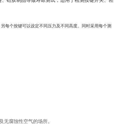
键、硅胶制品等做寿命测试，适用于检测按键开关、轻
。另每个按键可以设定不同压力及不同高度。同时采用每个测
振动及无腐蚀性空气的场所。