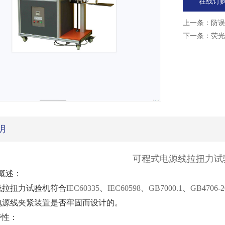
在线订
上一条：
防误
下一条：
荧光
明
可程式电源线拉扭力试
概述：
线拉扭力试验机符合
IEC60335
、
IEC60598
、
GB7000.1
、
GB4706-2
电源线夹紧装置是否牢固而设计的。
特性：