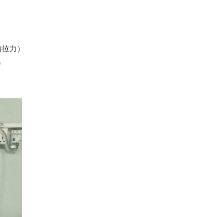
的拉力）
）