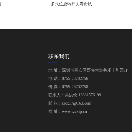
多式位旋转开关寿命试...
大功率电器附件电源负...
联系我们
地 址：深圳市宝安区西乡大道共乐丰和园1F
电 话：0755-23702756
传 真：0755-23702758
联系人：吴洪钦 13631576199
邮 箱：szcx17@163.com
网 址：www.szcxip.cn