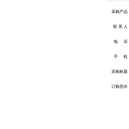
采购产品
联 系 人
电 话
手 机
采购标题
订购意向