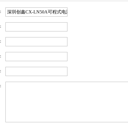
：
：
：
：
：
：