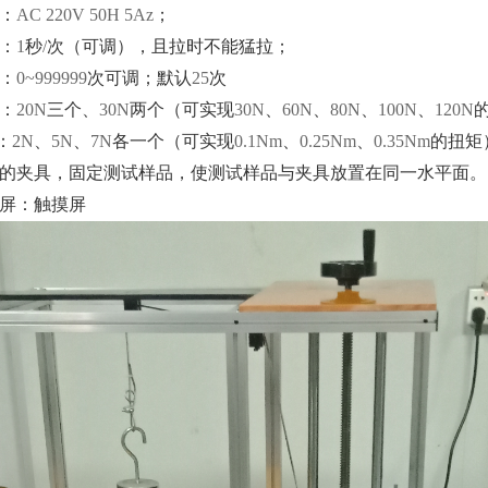
：
AC 220V 50H 5Az
；
：
1
秒
/
次（可调），且拉时不能猛拉；
：
0~999999
次可调；默认
25
次
：
20N
三个、
30N
两个（可实现
30N
、
60N
、
80N
、
100N
、
120N
：
2N
、
5N
、
7N
各一个（可实现
0.1Nm
、
0.25Nm
、
0.35Nm
的扭矩
的夹具，固定测试样品，使测试样品与夹具放置在同一水平面。
屏：触摸屏