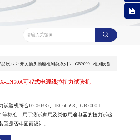
微信公
号
>
>
产品展示
开关插头插座检测类系列
GB2099.1检测设备
X-LN50A可程式电源线拉扭力试验机
力试验机符合
IEC60335
、
IEC60598
、
GB7000.1
、
5
等标准，用于测试家用及类似用途电器的扭力试验，
装置是否牢固而设计。